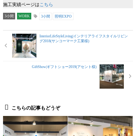
施工実績ページは
こちら
3小間
WORK
3小間
照明EXPO
InteriorLifeStyleLiving|インテリアライフスタイルリビン
グ2018(サンコーマーク工業様)
GiftShow|ギフトショー2019(アセント様)
こちらの記事もどうぞ