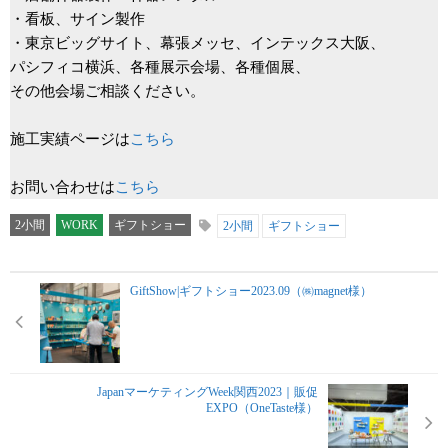
・看板、サイン製作
・東京ビッグサイト、幕張メッセ、インテックス大阪、
パシフィコ横浜、各種展示会場、各種個展、
その他会場ご相談ください。
施工実績ページは
こちら
お問い合わせは
こちら
2小間
WORK
ギフトショー
2小間
ギフトショー
GiftShow|ギフトショー2023.09（㈱magnet様）
JapanマーケティングWeek関西2023｜販促
EXPO（OneTaste様）